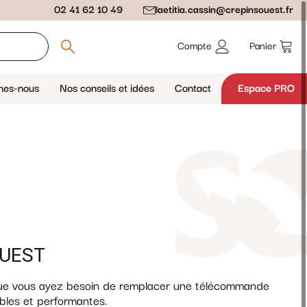
02 41 62 10 49
laetitia.cassin@crepinsouest.fr
Compte
Panier
mes-nous
Nos conseils et idées
Contact
Espace PRO
OUEST
ue vous ayez besoin de remplacer une télécommande
bles et performantes.