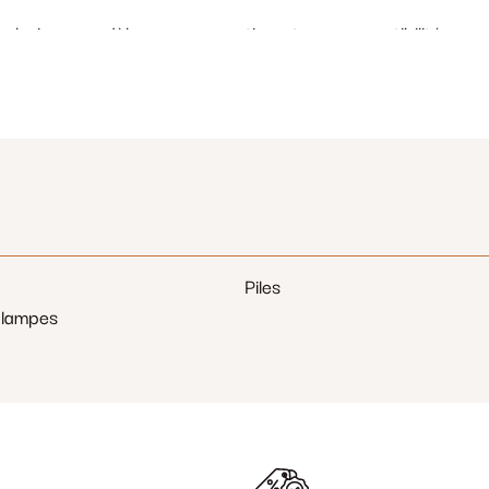
 plusieurs modèles, vous garantissant une compatibilité avec
arage ou un professionnel ayant besoin de solutions pour pl
ndue, vous pouvez contrôler vos portes de garage à distance
 de les associer à vos dispositifs de sécurité en quelques m
niverselles
sur notre site CREPINS OUEST et profitez d'un c
uste, durable et facile à utiliser.
Piles
 lampes