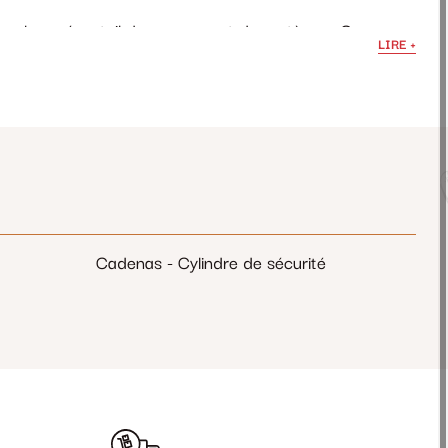
 un large éventail de marques et de systèmes. Que vous
LIRE +
usieurs portes, nos télécommandes répondent à vos
 avec facilité. Nos
télécommandes de porte de garage
inutes.
ontrôle sécurisé et efficace de vos portes de garage.
Cadenas - Cylindre de sécurité