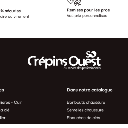
Remises pour les pros
% sécurisé
Vos prix personnalisés
aire ou virement
es
Dans notre catalogue
ières - Cuir
Bonbouts chaussure
a clé
Semelles chaussure
lier
Ebauches de clés
Piles
evente