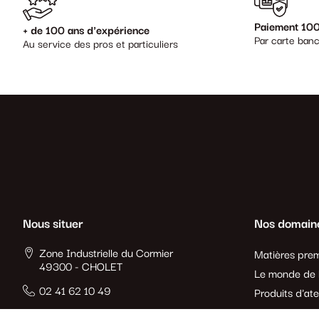
Paiement 100
+ de 100 ans d'expérience
Par carte banc
Au service des pros et particuliers
Nous situer
Nos domain
Zone Industrielle du Cormier
Matières prem
49300 - CHOLET
Le monde de l
02 41 62 10 49
Produits d'ate
Produits de r
laetitia.cassin@crepinsouest.fr