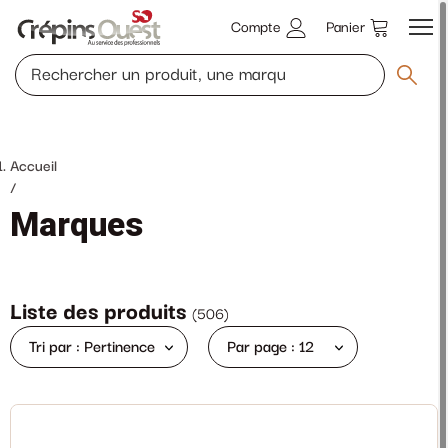
Compte
Panier
Accueil
/
Marques
Liste des produits
(
506
)
Tri par : Pertinence
Par page : 12