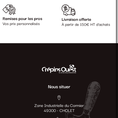
choisissant nos partenaires, vous optez pour des
solutions fiables et adaptées à chaque usage, que ce soit
pour la réparation, la création ou l’entretien.
Remises pour les pros
Livraison offerte
Vos prix personnalisés
À partir de 150€ HT d'achats
Faites confiance à notre sélection de marques pour des
résultats à la hauteur de vos attentes et des produits qui
dureront dans le temps.
Nous situer
Zone Industrielle du Cormier
49300 - CHOLET