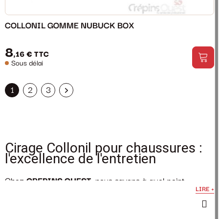
COLLONIL GOMME NUBUCK BOX
8
,16 €
TTC
Sous délai
1
2
3
Cirage Collonil pour chaussures :
l'excellence de l'entretien
Chez
CREPINS OUEST
, nous savons à quel point
LIRE +
l'entretien de vos chaussures est crucial pour leur
longévité et leur apparence. C'est pourquoi nous
proposons le
cirage Collonil
, une référence en matière