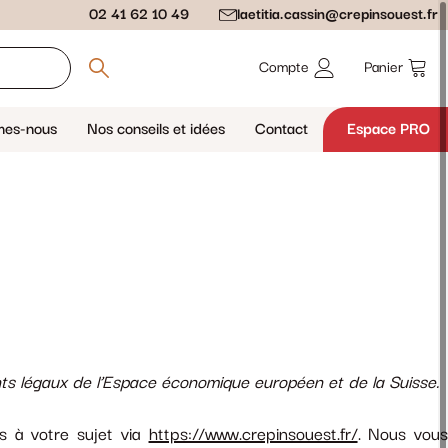
02 41 62 10 49
laetitia.cassin@crepinsouest.fr
Compte
Panier
mes-nous
Nos conseils et idées
Contact
Espace PRO
ents légaux de l’Espace économique européen et de la Suisse.
s à votre sujet via
https://www.crepinsouest.fr/
. Nous vou