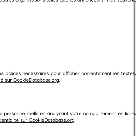
autres organisations telles que les annonceurs. Très souvent,
es polices nécessaires pour afficher correctement les textes.
ité sur CookieDatabase.org
.
ne personne réelle en analysant votre comportement en ligne.
dentialité sur CookieDatabase.org
.