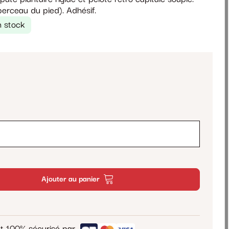
berceau du pied). Adhésif.
n stock
Ajouter au panier
t 100% sécurisé par