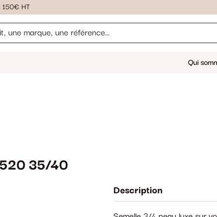
ès 150€ HT
Qui som
520 35/40
Description
Semelle 3/4 peau luxe sur vop