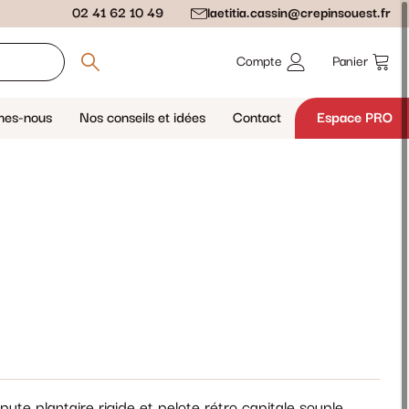
02 41 62 10 49
laetitia.cassin@crepinsouest.fr
Compte
Panier
mes-nous
Nos conseils et idées
Contact
Espace PRO
ute plantaire rigide et pelote rétro capitale souple.