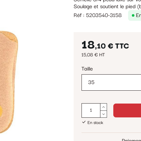
Soulage et soutient le pied (
Réf : 5203540-3158
E
18
,10 €
TTC
15,08 € HT
Taille
En stock
Paiemen