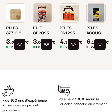
PILES
PILE
PILES
PILES
377 6,8 x
CR2025
CR1225
ACOUSTIQU
2,6 mm
ZA 312
3
3
4
6
,00 €
TTC
,08 €
TTC
,34 €
TTC
,16 €
TTC
30mAH
Spécial
En stock
En stock
En stock
Sous délai
180 mah
Paiement 100% sécurisé
+ de 100 ans d'expérience
Par carte bancaire ou virement
Au service des pros et
particuliers