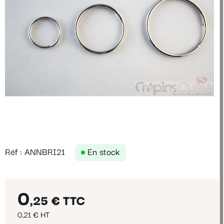
Réf : ANNBRI21
En stock
0
,25 €
TTC
0,21 € HT