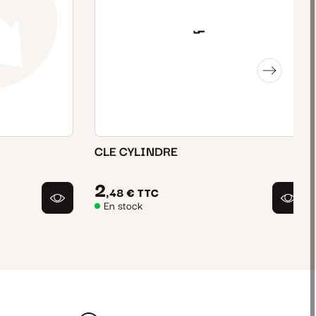
CLE CYLINDRE
2
,48 €
TTC
En stock