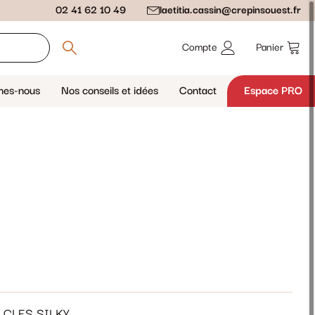
02 41 62 10 49
laetitia.cassin@crepinsouest.fr
Compte
Panier
mes-nous
Nos conseils et idées
Contact
Espace PRO
 CLES SILKY