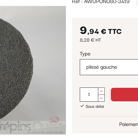
Réf : AWUPON080-3419
9
,94 €
TTC
8,28 € HT
Type
Sous délai
Paiemen