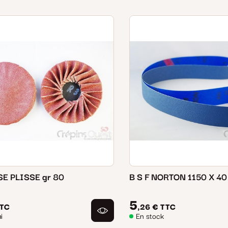
E PLISSE gr 80
B S F NORTON 1150 X 40
5
TC
,26 €
TTC
i
En stock