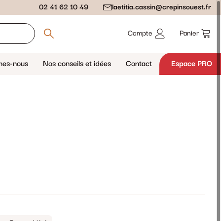
02 41 62 10 49
laetitia.cassin@crepinsouest.fr
Compte
Panier
mes-nous
Nos conseils et idées
Contact
Espace PRO