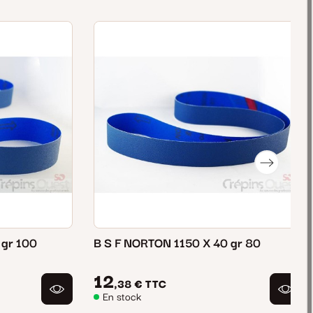
 gr 100
B S F NORTON 1150 X 40 gr 80
12
,38 €
TTC
En stock