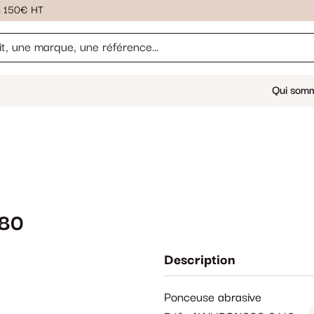
ès 150€ HT
Qui som
80
Description
Ponceuse abrasive