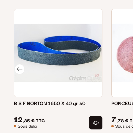
B S F NORTON 1650 X 40 gr 40
PONCEUS
12
7
,35 €
TTC
,78 €
T
Sous délai
Sous déla