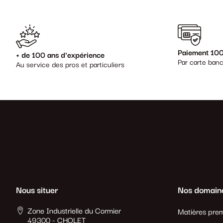
Paiement 100
+ de 100 ans d'expérience
Par carte banc
Au service des pros et particuliers
Nous situer
Nos domain
Zone Industrielle du Cormier
Matières prem
49300 - CHOLET