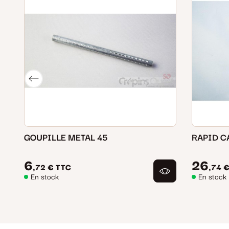
GOUPILLE METAL 45
RAPID C
6
26
,72 €
TTC
,74 
En stock
En stock