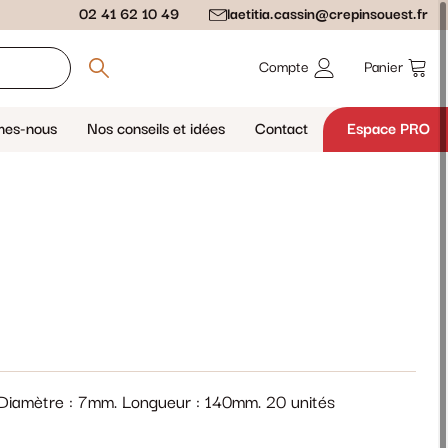
02 41 62 10 49
laetitia.cassin@crepinsouest.fr
Compte
Panier
mes-nous
Nos conseils et idées
Contact
Espace PRO
 Diamètre : 7mm. Longueur : 140mm. 20 unités