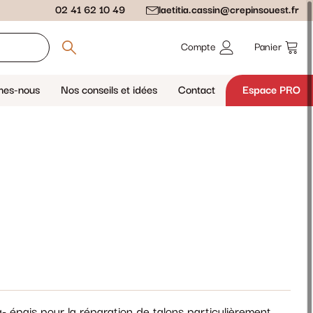
02 41 62 10 49
laetitia.cassin@crepinsouest.fr
Compte
Panier
mes-nous
Nos conseils et idées
Contact
Espace PRO
- épais pour la réparation de talons particulièrement