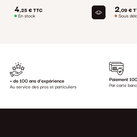
4
2
,25 €
TTC
,09 €
T
En stock
Sous déla
Paiement 100
+ de 100 ans d'expérience
Par carte banc
Au service des pros et particuliers