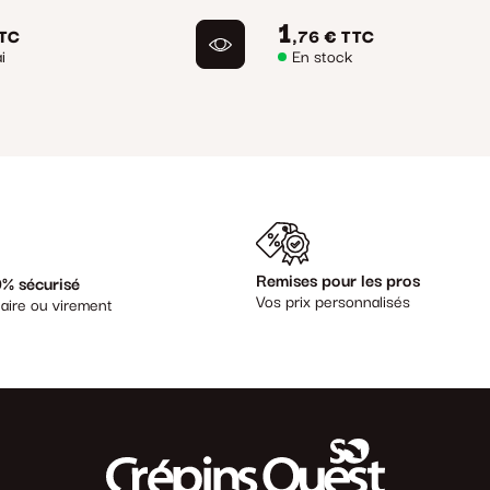
1
TC
,76 €
TTC
i
En stock
Remises pour les pros
% sécurisé
Vos prix personnalisés
aire ou virement