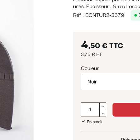
usés. Epaisseur : 9mm Longu
Réf : BONTUR2-3679
4
,50 €
TTC
3,75 € HT
Couleur
En stock
Paiemen