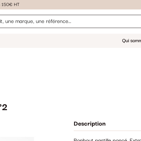
ès 150€ HT
Qui som
°2
Description
Bonbout pastille poncé. Extra