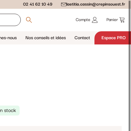
02 41 62 10 49
laetitia.cassin@crepinsouest.fr
Compte
Panier
mes-nous
Nos conseils et idées
Contact
Espace PRO
n stock