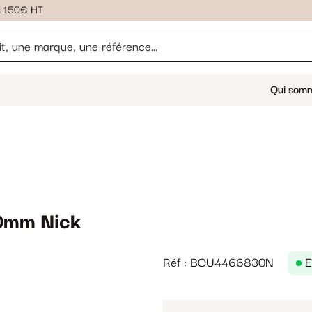
ès 150€ HT
Qui som
mm Nick
Réf : BOU4466830N
E