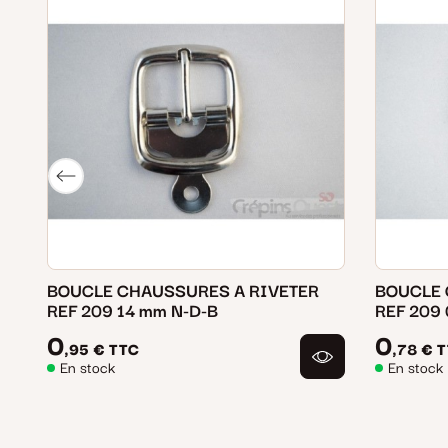
mm
BOUCLE CHAUSSURES A RIVETER
BOUCLE 
REF 209 14 mm N-D-B
REF 209
0
0
,95 €
TTC
,78 €
T
En stock
En stock