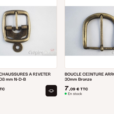
CHAUSSURES A RIVETER
BOUCLE CEINTURE ARR
 08 mm N-D-B
30mm Bronze
7
TC
,09 €
TTC
En stock