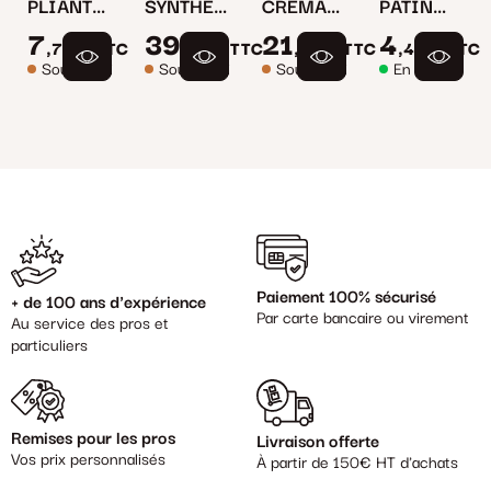
PLIANT
SYNTHETIQUE
CREMAILLERE
PATIN
CROUTE
33550
CROUTE
EVOLUTION
7
39
21
4
,76 €
TTC
,60 €
TTC
,89 €
TTC
,43 €
TTC
DE CUIR
DE CUIR
1.8MM
Sous délai
Sous délai
Sous délai
En stock
30 MM
HTC
Paiement 100% sécurisé
+ de 100 ans d'expérience
Par carte bancaire ou virement
Au service des pros et
particuliers
Remises pour les pros
Livraison offerte
Vos prix personnalisés
À partir de 150€ HT d'achats