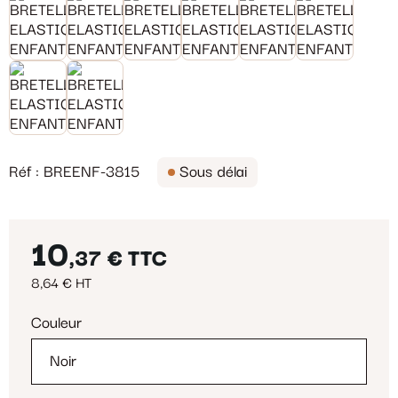
Réf : BREENF-3815
Sous délai
10
,37 €
TTC
8,64 € HT
Couleur