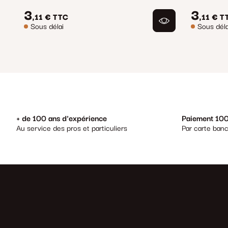
3
3
,11 €
TTC
,11 €
T
Sous délai
Sous déla
+ de 100 ans d'expérience
Paiement 100
Au service des pros et particuliers
Par carte banc