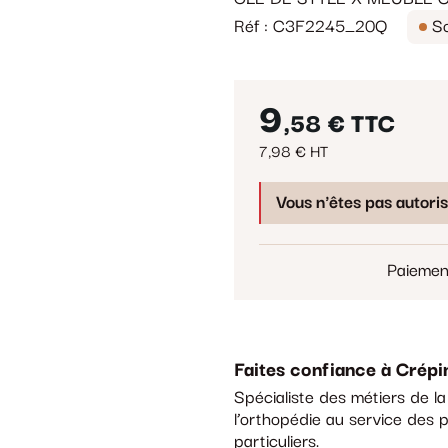
Réf : C3F2245_20Q
So
9
,58 €
TTC
7,98 € HT
Vous n'êtes pas autori
Paiemen
Faites confiance à Crépi
Spécialiste des métiers de l
l’orthopédie au service des p
particuliers.