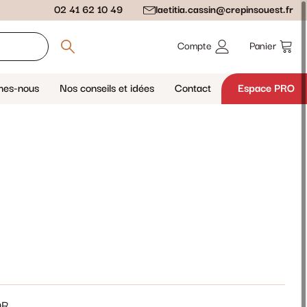
02 41 62 10 49
laetitia.cassin@crepinsouest.fr
Compte
Panier
mes-nous
Nos conseils et idées
Contact
Espace PRO
OR