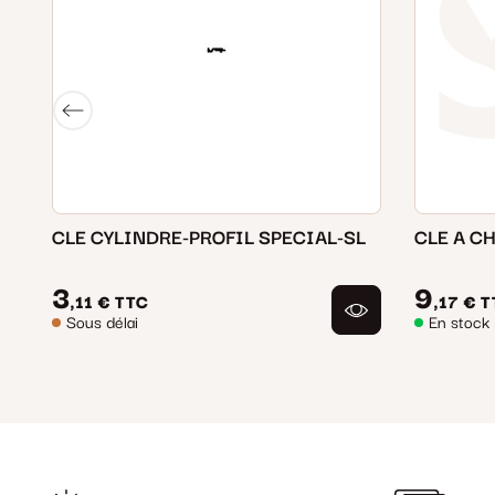
CLE CYLINDRE-PROFIL SPECIAL-SL
3
9
,11 €
TTC
,17 €
T
Sous délai
En stock