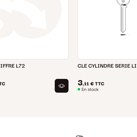
CLE A CHIFFRE L72
CLE CYLINDRE SERIE L
3
TC
,11 €
TTC
En stock