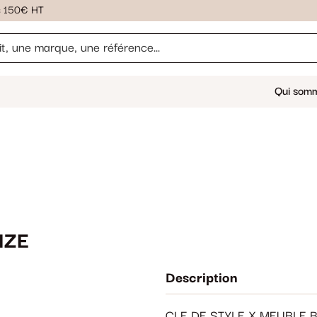
ès 150€ HT
Qui som
NZE
Description
CLE DE STYLE X MEUBLE 