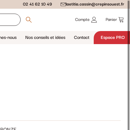
02 41 62 10 49
laetitia.cassin@crepinsouest.fr
Compte
Panier
mes-nous
Nos conseils et idées
Contact
Espace PRO
BRONZE