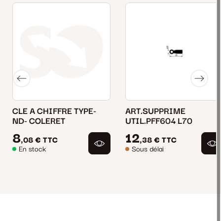
CLE A CHIFFRE TYPE-
ART.SUPPRIME
ND- COLERET
UTIL.PFF604 L70
8
12
,08 €
TTC
,38 €
TTC
En stock
Sous délai