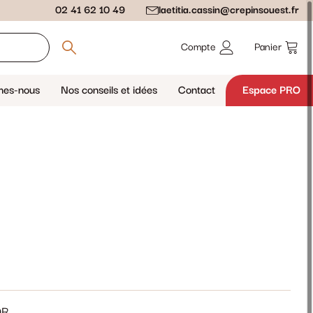
02 41 62 10 49
laetitia.cassin@crepinsouest.fr
Compte
Panier
mes-nous
Nos conseils et idées
Contact
Espace PRO
OR