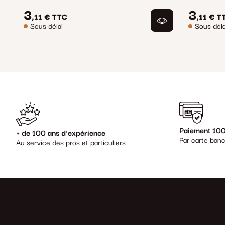
3
3
,11 €
TTC
,11 €
T
Sous délai
Sous déla
Paiement 100
+ de 100 ans d'expérience
Par carte banc
Au service des pros et particuliers