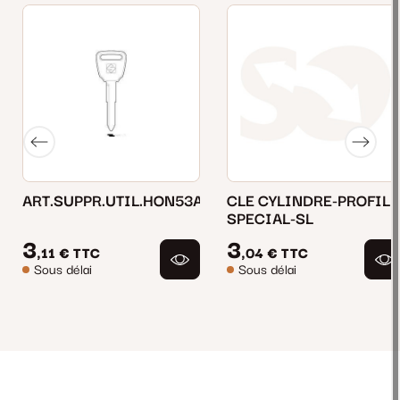
ART.SUPPR.UTIL.HON53AP
CLE CYLINDRE-PROFIL
SPECIAL-SL
3
3
,11 €
TTC
,04 €
TTC
Sous délai
Sous délai