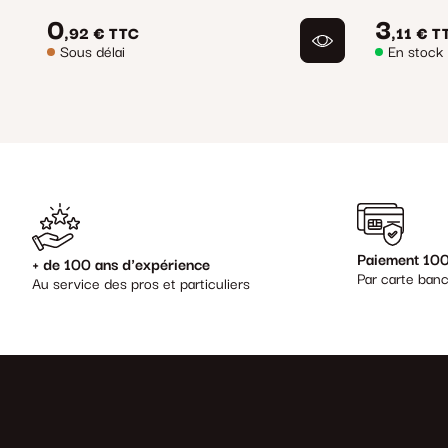
0
3
,92 €
TTC
,11 €
T
Sous délai
En stock
Paiement 100
+ de 100 ans d'expérience
Par carte banc
Au service des pros et particuliers