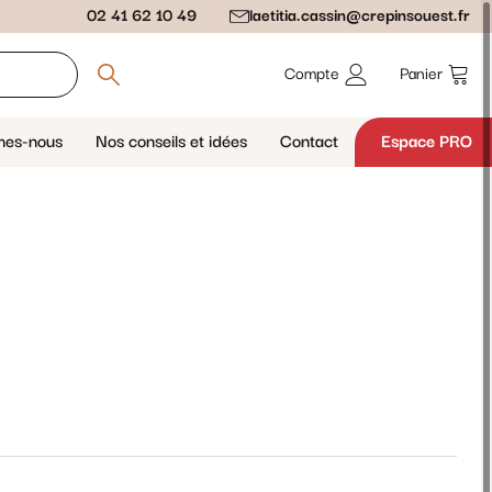
02 41 62 10 49
laetitia.cassin@crepinsouest.fr
Compte
Panier
mes-nous
Nos conseils et idées
Contact
Espace PRO