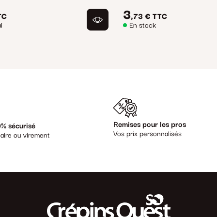
3
TC
,73 €
TTC
i
En stock
Remises pour les pros
% sécurisé
Vos prix personnalisés
aire ou virement