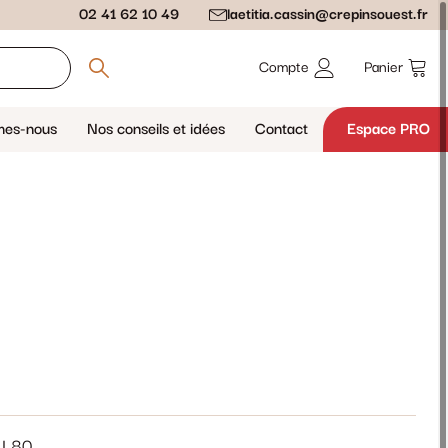
02 41 62 10 49
laetitia.cassin@crepinsouest.fr
Compte
Panier
mes-nous
Nos conseils et idées
Contact
Espace PRO
 L80