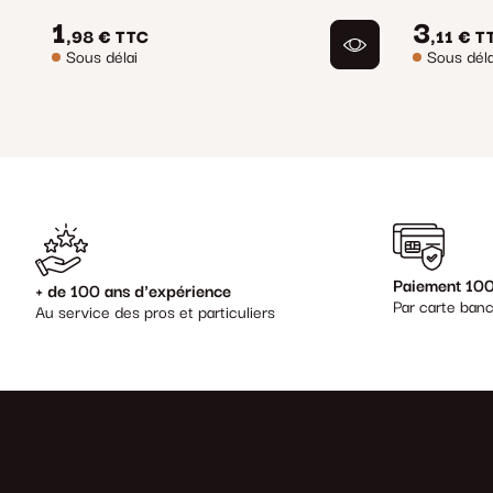
1
3
,98 €
TTC
,11 €
T
Sous délai
Sous déla
Paiement 100
+ de 100 ans d'expérience
Par carte banc
Au service des pros et particuliers