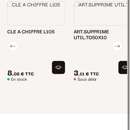
CLE A CHIFFRE L105
ART.SUPPRIME
UTIL.TO50X10
8
3
,08 €
TTC
,11 €
TTC
En stock
Sous délai