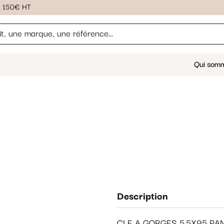
ès 150€ HT
Qui som
Description
CLE A GORGES 5.5X95 PAN