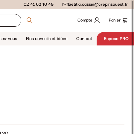
02 41 62 10 49
laetitia.cassin@crepinsouest.fr
Compte
Panier
mes-nous
Nos conseils et idées
Contact
Espace PRO
.30