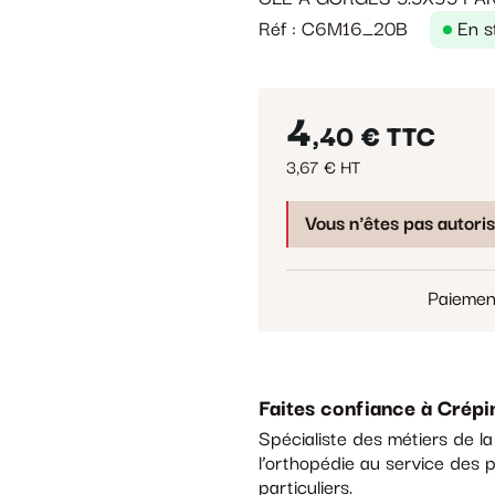
Réf : C6M16_20B
En s
4
,40 €
TTC
3,67 € HT
Vous n'êtes pas autori
Paiemen
Faites confiance à Crépi
Spécialiste des métiers de l
l’orthopédie au service des p
particuliers.