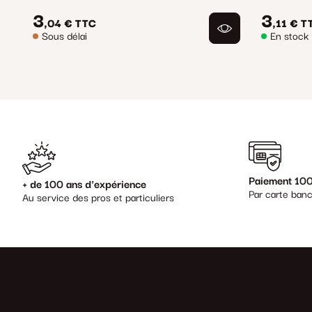
3
3
,04 €
TTC
,11 €
T
Sous délai
En stock
Paiement 100
+ de 100 ans d'expérience
Par carte banc
Au service des pros et particuliers