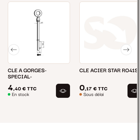
CLE A GORGES-
CLE ACIER STAR RO41S
SPECIAL-
4
0
,40 €
TTC
,17 €
TTC
En stock
Sous délai