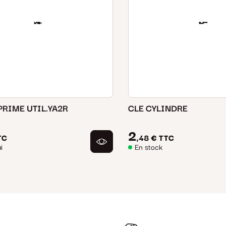
PRIME UTIL.YA2R
CLE CYLINDRE
2
TC
,48 €
TTC
i
En stock