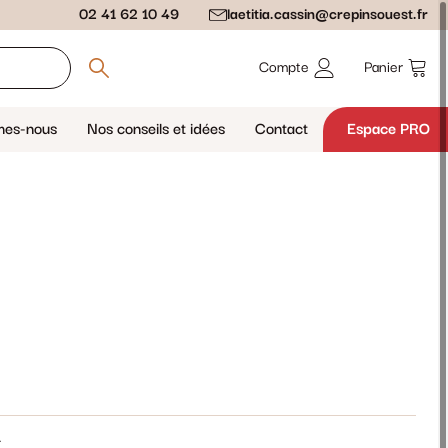
02 41 62 10 49
laetitia.cassin@crepinsouest.fr
Compte
Panier
mes-nous
Nos conseils et idées
Contact
Espace PRO
E