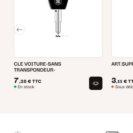
CLE VOITURE-SANS
ART.SUP
TRANSPONDEUR-
7
3
,28 €
TTC
,11 €
T
En stock
Sous déla