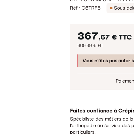
Réf : C6TRF5
Sous dél
367
,67 €
TTC
306,39 € HT
Vous n'êtes pas autori
Paiemen
Faites confiance à Crépi
Spécialiste des métiers de l
l’orthopédie au service des p
particuliers.