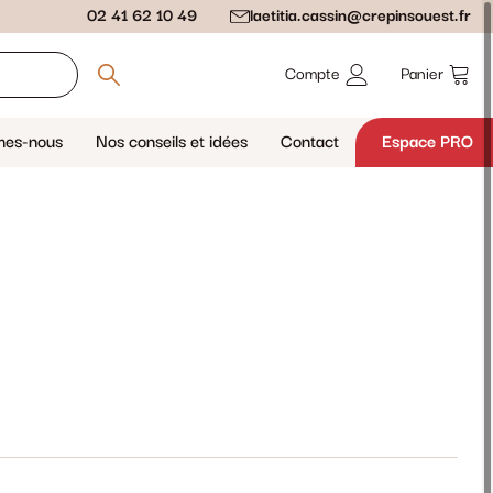
02 41 62 10 49
laetitia.cassin@crepinsouest.fr
Compte
Panier
mes-nous
Nos conseils et idées
Contact
Espace PRO