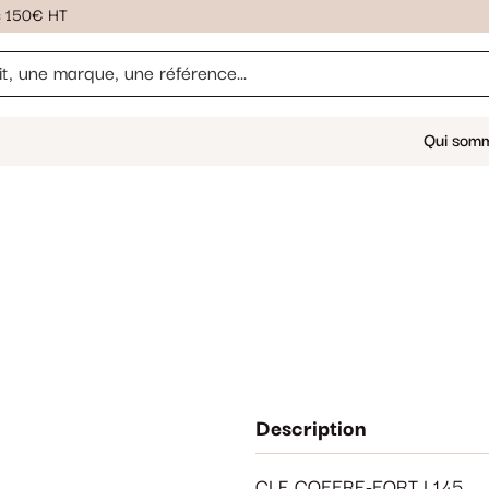
ès 150€ HT
Qui som
Description
CLE COFFRE-FORT L145