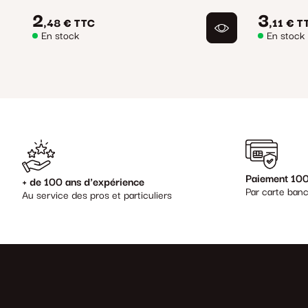
2
3
,48 €
TTC
,11 €
T
En stock
En stock
Paiement 100
+ de 100 ans d'expérience
Par carte banc
Au service des pros et particuliers