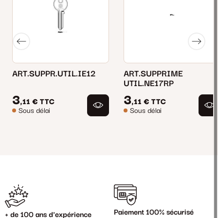
ART.SUPPR.UTIL.IE12
ART.SUPPRIME
UTIL.NE17RP
3
3
,11 €
TTC
,11 €
TTC
Sous délai
Sous délai
Paiement 100% sécurisé
+ de 100 ans d'expérience