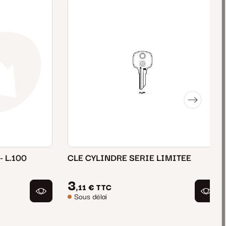
- L.100
CLE CYLINDRE SERIE LIMITEE
3
,11 €
TTC
Sous délai