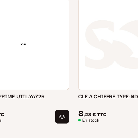
PRIME UTIL.YA72R
CLE A CHIFFRE TYPE-ND
8
TC
,28 €
TTC
i
En stock