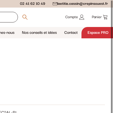
02 41 62 10 49
laetitia.cassin@crepinsouest.fr
Compte
Panier
mes-nous
Nos conseils et idées
Contact
Espace PRO
ECIAL-SL