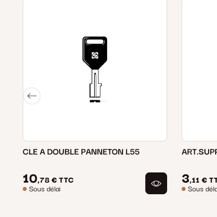
CLE A DOUBLE PANNETON L55
ART.SUP
10
3
,78 €
TTC
,11 €
T
Sous délai
Sous déla