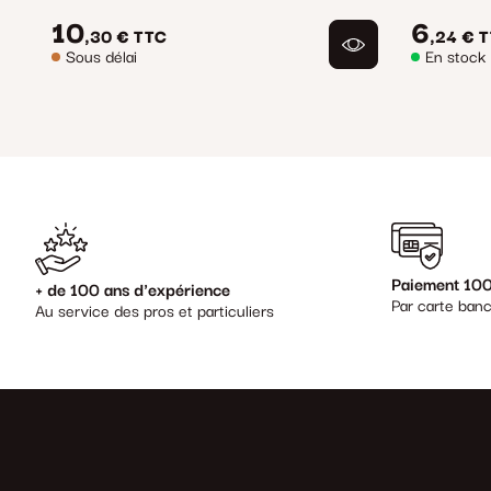
10
6
,30 €
TTC
,24 €
T
Sous délai
En stock
Paiement 100
+ de 100 ans d'expérience
Par carte banc
Au service des pros et particuliers