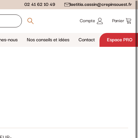
02 41 62 10 49
laetitia.cassin@crepinsouest.fr
Compte
Panier
mes-nous
Nos conseils et idées
Contact
Espace PRO
EUR-