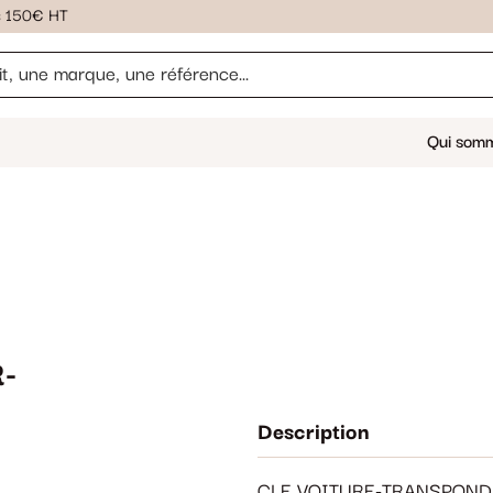
ès 150€ HT
Qui som
-
Description
CLE VOITURE-TRANSPOND