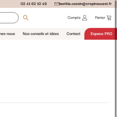
02 41 62 10 49
laetitia.cassin@crepinsouest.fr
Compte
Panier
mes-nous
Nos conseils et idées
Contact
Espace PRO