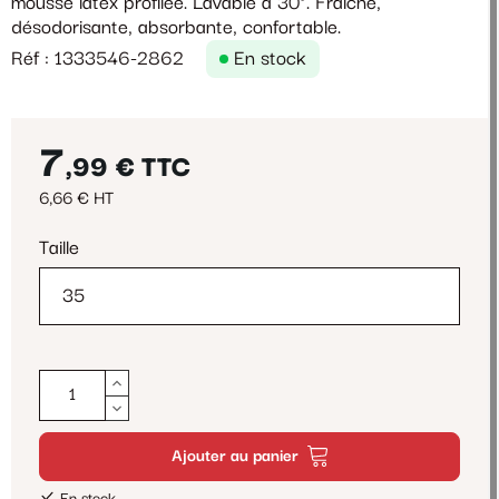
mousse latex profilée. Lavable à 30°. Fraîche,
désodorisante, absorbante, confortable.
Réf : 1333546-2862
En stock
7
,99 €
TTC
6,66 € HT
Taille
Ajouter au panier
En stock