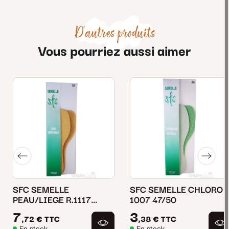
D'autres produits
Vous pourriez aussi aimer
SFC SEMELLE
SFC SEMELLE CHLORO
PEAU/LIEGE R.1117
1007 47/50
41/46
7
3
,72 €
TTC
,38 €
TTC
En stock
En stock