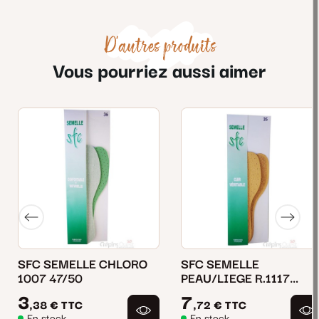
D'autres produits
Vous pourriez aussi aimer
SFC SEMELLE CHLORO
SFC SEMELLE
1007 47/50
PEAU/LIEGE R.1117
41/46
3
7
,38 €
TTC
,72 €
TTC
En stock
En stock