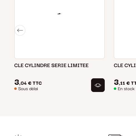
CLE CYLINDRE SERIE LIMITEE
CLE CYL
3
3
,04 €
TTC
,11 €
T
Sous délai
En stock