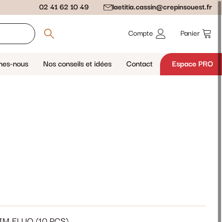
02 41 62 10 49
laetitia.cassin@crepinsouest.fr
Compte
Panier
mes-nous
Nos conseils et idées
Contact
Espace PRO
M FLUO (10 PCS)