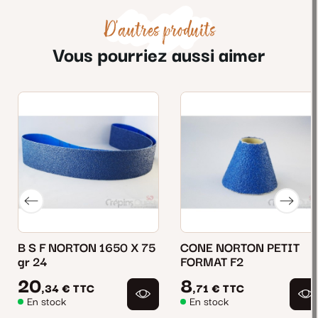
D'autres produits
Vous pourriez aussi aimer
B S F NORTON 1650 X 75
CONE NORTON PETIT
gr 24
FORMAT F2
20
8
,34 €
TTC
,71 €
TTC
En stock
En stock