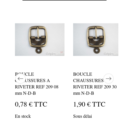
0
BOUCLE
BOUCLE
CHAUSSURES A
CHAUSSURES A
RIVETER REF 209 08
RIVETER REF 209 30
mm N-D-B
mm N-D-B
0
,78 €
TTC
1
,90 €
TTC
En stock
Sous délai