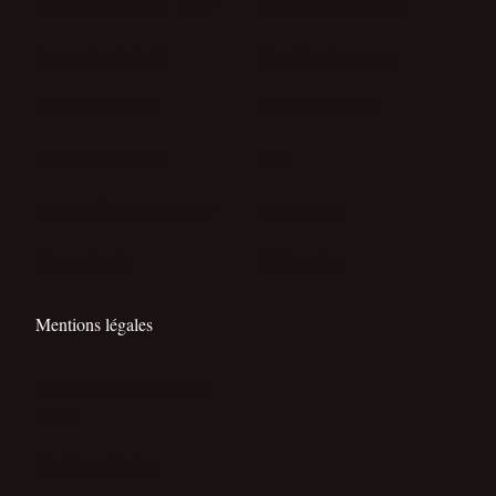
Matières premières - Cuir
Bonbouts chaussure
Le monde de la clé
Semelles chaussure
Produits d'atelier
Ebauches de clés
Produits de revente
Piles
Plaques d'immatriculation
Sacs à main
Maroquinerie
Fil à coudre
Mentions légales
Conditions Générales de
Vente
Mentions légales