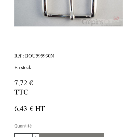
Réf : BOU595930N
En stock
7
,72 €
TTC
6,43 € HT
Quantité