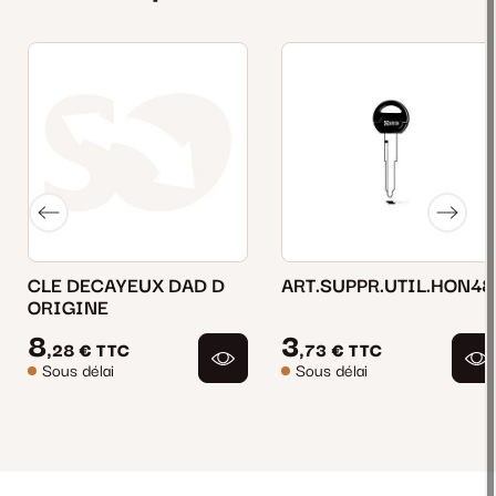
CLE DECAYEUX DAD D
ART.SUPPR.UTIL.HON48
ORIGINE
8
3
,28 €
TTC
,73 €
TTC
Sous délai
Sous délai