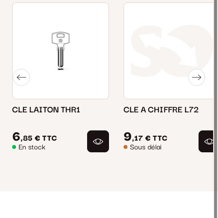
CLE LAITON THR1
CLE A CHIFFRE L72
6
9
,85 €
TTC
,17 €
TTC
En stock
Sous délai