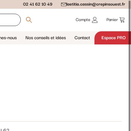
02 41 62 10 49
laetitia.cassin@crepinsouest.fr
Compte
Panier
mes-nous
Nos conseils et idées
Contact
Espace PRO
 L62