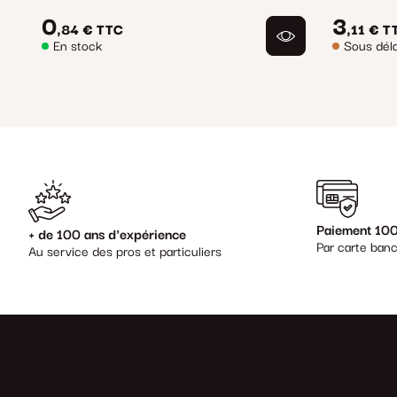
0
3
,84 €
TTC
,11 €
T
En stock
Sous déla
Paiement 100
+ de 100 ans d'expérience
Par carte banc
Au service des pros et particuliers