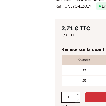
Réf : CNE73-I_10_Y
En
2,71 €
TTC
2,26 € HT
Remise sur la quanti
Quantité
10
25