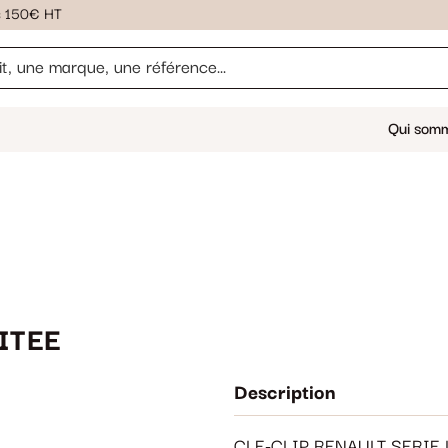
ès 150€ HT
Qui som
ITEE
Description
CLE-CLIP RENAULT SERIE 