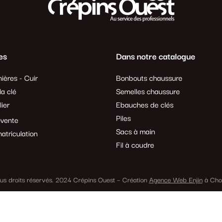
es
Dans notre catalogue
ières - Cuir
Bonbouts chaussure
a clé
Semelles chaussure
lier
Ebauches de clés
Piles
evente
Sacs à main
atriculation
Fil à coudre
us droits réservés. 2024 Crépins Ouest – Création
Agence Web Enjin
à Cho